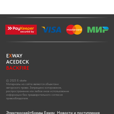
E
X
WAY
ACEDECK
BACKFIRE
© 2025 E-skate
Материалы на сайте являются объектами
авторского права. Запрещено копирование,
распространение или любое иное использование
информации без предварительного согласия
правообладателя.
Электроскейтборды Exway
Новости и поступления