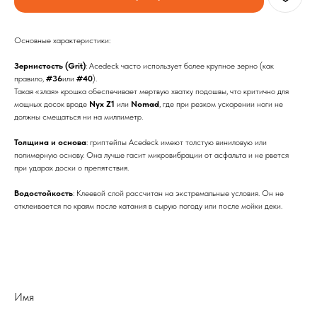
Основные характеристики:
Зернистость (Grit)
: Acedeck часто использует более крупное зерно (как
правило,
#36
или
#40
).
Такая «злая» крошка обеспечивает мертвую хватку подошвы, что критично для
мощных досок вроде
Nyx Z1
или
Nomad
, где при резком ускорении ноги не
должны смещаться ни на миллиметр.
Толщина и основа
: гриптейпы Acedeck имеют толстую виниловую или
полимерную основу. Она лучше гасит микровибрации от асфальта и не рвется
при ударах доски о препятствия.
Водостойкость
: Клеевой слой рассчитан на экстремальные условия. Он не
отклеивается по краям после катания в сырую погоду или после мойки деки.
Имя