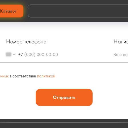
Купить гриптейп и шкурку для электроскейта: каталог и цены
Каталог
аличии крупнозернистая шкурка и наждак на самоклейке для надежно
Номер телефона
Напиш
+7
анных
в соответствии
политикой
Отправить