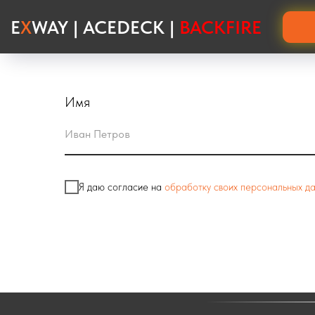
E
X
WAY | ACEDECK |
BACKFIRE
Хотите
купить гриптейп для электроскейта
? В н
Имя
Я даю согласие на
обработку своих персональных д