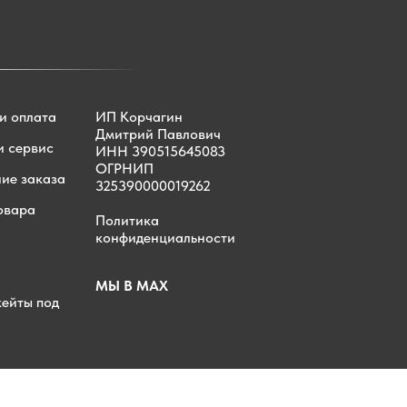
и оплата
ИП Корчагин
Дмитрий Павлович
и сервис
ИНН 390515645083
ОГРНИП
ие заказа
325390000019262
овара
Политика
конфиденциальности
МЫ В MAX
ейты под