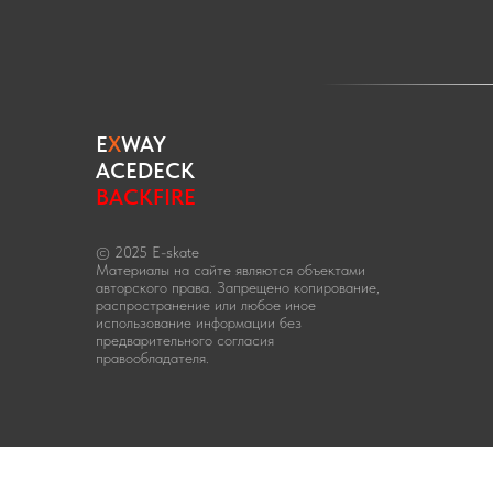
E
X
WAY
ACEDECK
BACKFIRE
© 2025 E-skate
Материалы на сайте являются объектами
авторского права. Запрещено копирование,
распространение или любое иное
использование информации без
предварительного согласия
правообладателя.