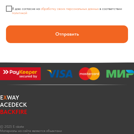
Я даю согласие на
обработку своих персональных данных
в соответствии
политикой
Отправить
E
X
WAY
ACEDECK
BACKFIRE
© 2025 E-skate
Материалы на сайте являются объектами