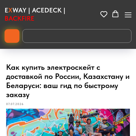
E
X
WAY | ACEDECK |
BACKFIRE
Электроскейты для города и бездорожья.
Ищете надежный электроскейт? Читайте подробные гиды по
выбору, изучайте технические параметры моделей и отзывы
райдеров, чтобы сделать правильный выбор без переплат.
Как купить электроскейт с
доставкой по России, Казахстану и
Беларуси: ваш гид по быстрому
заказу
07.07.2026