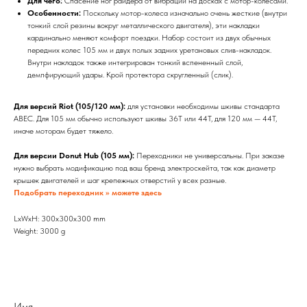
Для чего:
Спасение ног райдера от вибраций на досках с мотор-колесами.
Особенности:
Поскольку мотор-колеса изначально очень жесткие (внутри
тонкий слой резины вокруг металлического двигателя), эти накладки
кардинально меняют комфорт поездки. Набор состоит из двух обычных
передних колес 105 мм и двух полых задних уретановых слив-накладок.
Внутри накладок также интегрирован тонкий вспененный слой,
демпфирующий удары. Крой протектора скругленный (слик).
Для версий Riot (105/120 мм):
для установки необходимы шкивы стандарта
ABEC. Для 105 мм обычно используют шкивы 36T или 44T, для 120 мм — 44T,
иначе моторам будет тяжело.
Для версии Donut Hub (105 мм):
Переходники не универсальны. При заказе
нужно выбрать модификацию под ваш бренд электроскейта, так как диаметр
крышек двигателей и шаг крепежных отверстий у всех разные.
Подобрать переходник >> можете здесь
LxWxH: 300x300x300 mm
Weight: 3000 g
Имя