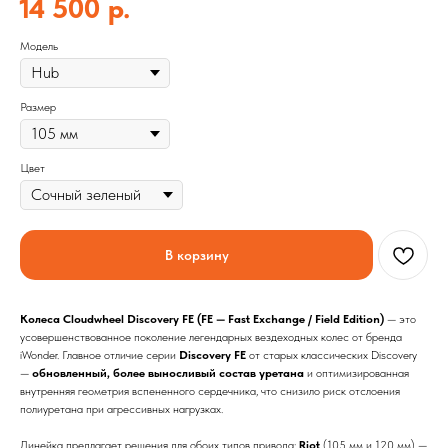
14 500
р.
Модель
Размер
Цвет
В корзину
Колеса Cloudwheel Discovery FE (FE — Fast Exchange / Field Edition)
— это
усовершенствованное поколение легендарных вездеходных колес от бренда
iWonder. Главное отличие серии
Discovery FE
от старых классических Discovery
—
обновленный, более выносливый состав уретана
и оптимизированная
внутренняя геометрия вспененного сердечника, что снизило риск отслоения
полиуретана при агрессивных нагрузках.
Линейка предлагает решения для обоих типов привода:
Riot
(105 мм и 120 мм) —