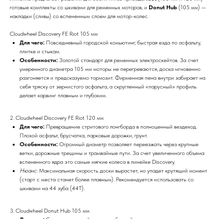
готовые комплекты со шкивами для ременных моторов, и
Donut Hub
(105 мм) —
накладки (сливы) со вспененным слоем для мотор-колес.
Cloudwheel Discovery FE Riot 105 мм
Для чего:
Повседневный городской комьютинг, быстрая езда по асфальту,
плитке и стыкам.
Особенности:
Золотой стандарт для ременных электроскейтов. За счет
умеренного диаметра 105 мм моторы не перегреваются, доска мгновенно
разгоняется и предсказуемо тормозит. Фирменная пена внутри забирает на
себя тряску от зернистого асфальта, а скругленный «парусный» профиль
делает карвинг плавным и глубоким.
2. Cloudwheel Discovery FE Riot 120 мм
Для чего:
Превращение стритового лонгборда в полноценный вездеход.
Плохой асфальт, брусчатка, парковые дорожки, грунт.
Особенности:
Огромный диаметр позволяет переезжать через крупные
ветки, дорожные трещины и трамвайные пути. За счет увеличенного объема
вспененного ядра это самые мягкие колеса в линейке Discovery.
Нюанс:
Максимальная скорость доски вырастет, но упадет крутящий момент
(старт с места станет более плавным). Рекомендуется использовать со
шкивами на 44 зуба (44T).
3. Cloudwheel Donut Hub 105 мм