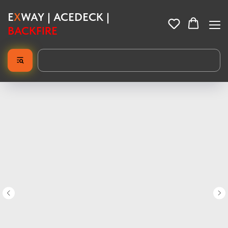
E
X
WAY | ACEDECK |
BACKFIRE