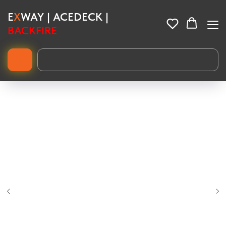
E
X
WAY | ACEDECK |
BACKFIRE