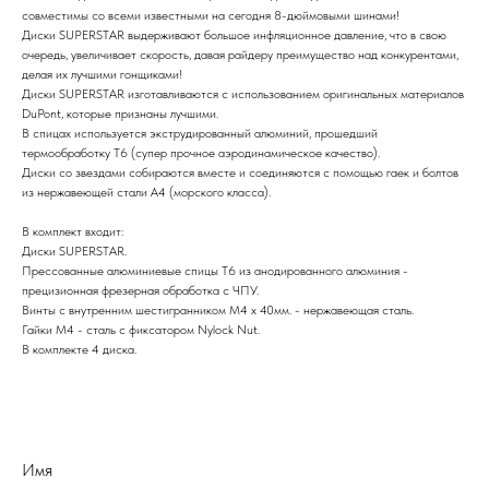
совместимы со всеми известными на сегодня 8-дюймовыми шинами!
Диски SUPERSTAR выдерживают большое инфляционное давление, что в свою
очередь, увеличивает скорость, давая райдеру преимущество над конкурентами,
делая их лучшими гонщиками!
Диски SUPERSTAR изготавливаются с использованием оригинальных материалов
DuPont, которые признаны лучшими.
В спицах используется экструдированный алюминий, прошедший
термообработку T6 (супер прочное аэродинамическое качество).
Диски со звездами собираются вместе и соединяются с помощью гаек и болтов
из нержавеющей стали A4 (морского класса).
В комплект входит:
Диски SUPERSTAR.
Прессованные алюминиевые спицы T6 из анодированного алюминия -
прецизионная фрезерная обработка с ЧПУ.
Винты с внутренним шестигранником M4 x 40мм. - нержавеющая сталь.
Гайки M4 - сталь с фиксатором Nylock Nut.
В комплекте 4 диска.
Имя