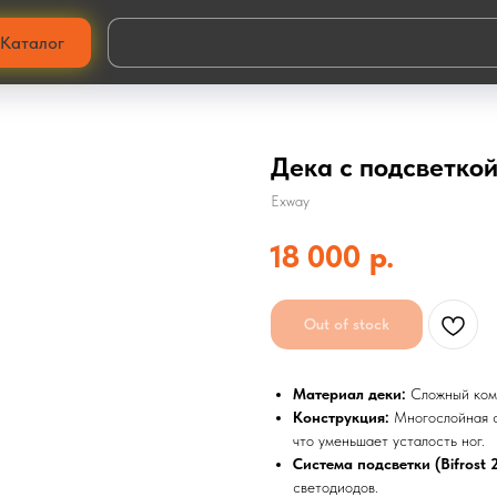
Каталог
Дека с подсветкой 
Exway
18 000
р.
Out of stock
Материал деки:
Сложный комп
Конструкция:
Многослойная ст
что уменьшает усталость ног.
Система подсветки (Bifrost 2
светодиодов.