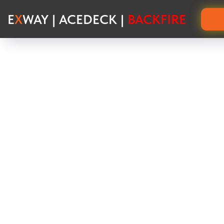
E
X
WAY | ACEDECK |
BACKFIRE