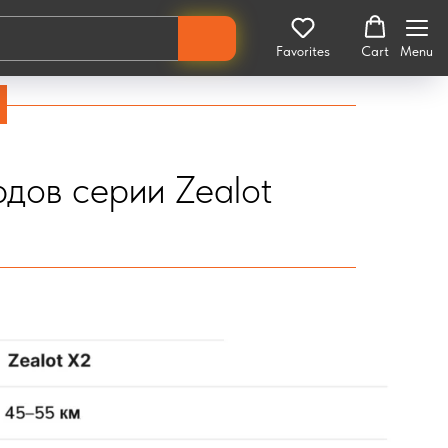
Favorites
Cart
Menu
оде перед тем, как
купить
лонгборд на сайте.
дов серии Zealot