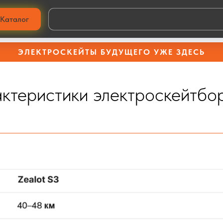
Технические характеристики Backfire Zealot: параметры и описание
Каталог
композитной флекс-деке, кованых подвесках и мощном ременном прив
ЭЛЕКТРОСКЕЙТЫ БУДУЩЕГО УЖЕ ЗДЕСЬ
актеристики электроскейтбор