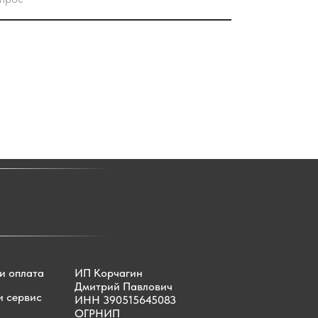
и оплата
ИП Корчагин
Дмитрий Павлович
и сервис
ИНН 390515645083
ОГРНИП