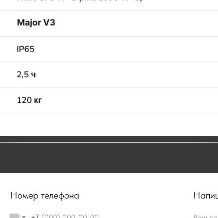
Купить электроскейтборд Zealot Backfire
Номер телефона
Напиш
+7