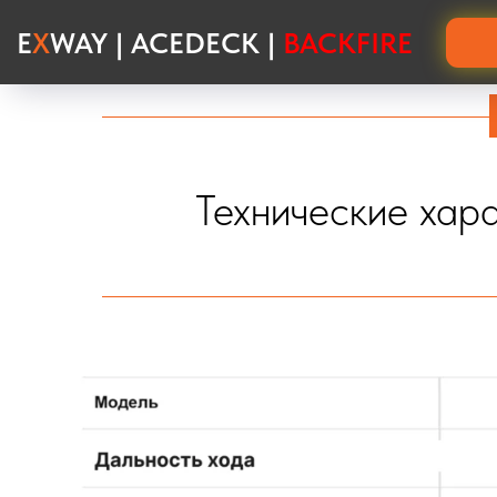
E
X
WAY | ACEDECK |
BACKFIRE
Параметры серии Zealot. Изучите данные о 
Технические хар