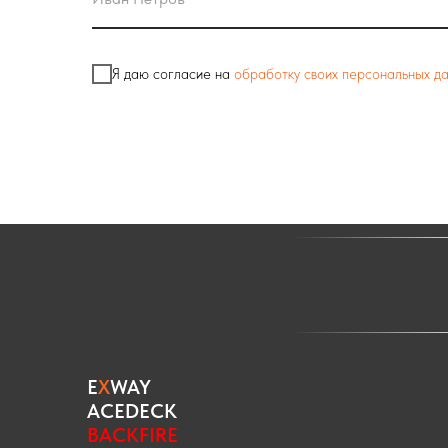
Я даю согласие на
обработку своих персональных д
E
X
WAY
ACEDECK
BACKFIRE