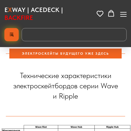
E
X
WAY | ACEDECK |
BACKFIRE
Характеристики Exway Wave и Ripple: технические параметры
Параметры круизеров Wave и Ripple. Изучите данные о
быстросъемной смарт-батарее и весе от 5.9 кг перед тем, как
купить
легкий электроскейт на сайте.
ЭЛЕКТРОСКЕЙТЫ БУДУЩЕГО УЖЕ ЗДЕСЬ
Технические характеристики
электроскейтбордов серии Wave
и Ripple