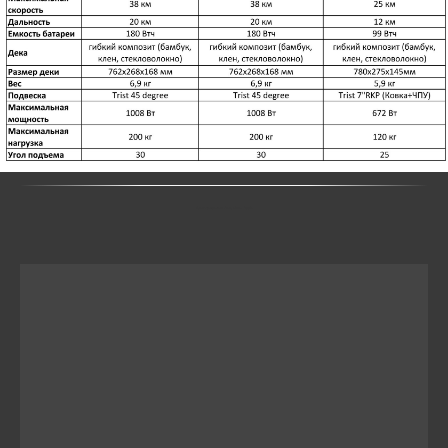
Купить электроскейт Exway Wave, Ripple