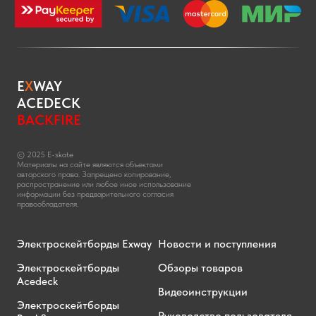
E
X
WAY
ACEDECK
BACKFIRE
© 2025 E-skate
Материалы на сайте являются объектами
авторского права. Запрещено копирование,
распространение или любое иное использование
информации без предварительного согласия
правообладателя.
Электроскейтборды Exway
Новости и поступления
Электроскейтборды
Обзоры товаров
Acedeck
Видеоинструкции
Электроскейтборды
Руководство пользователя