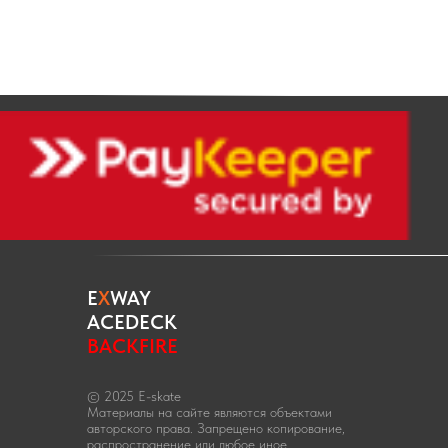
E
X
WAY
ACEDECK
BACKFIRE
© 2025 E-skate
Материалы на сайте являются объектами
авторского права. Запрещено копирование,
распространение или любое иное