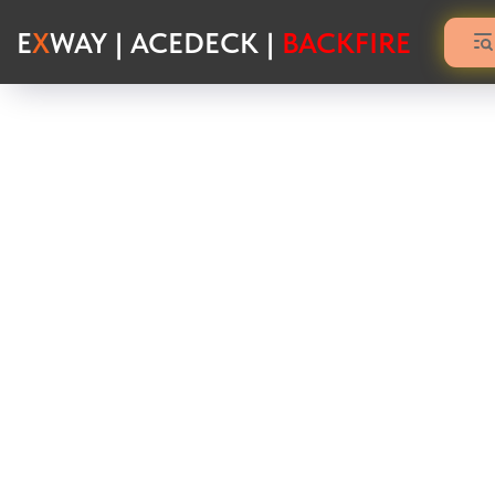
E
X
WAY | ACEDECK |
BACKFIRE