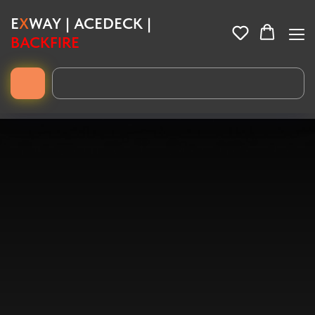
E
X
WAY | ACEDECK |
BACKFIRE
Купить внедорожный электроскейт Acedeck Nomad N3 с
гарантией
Хотите
купить электроскейт Acedeck Nomad N3
? Закажите
оригинальный вседорожный борд с запасом хода до 90 км,
приводом Gear Drive 4.0 и гарантией на сайте.