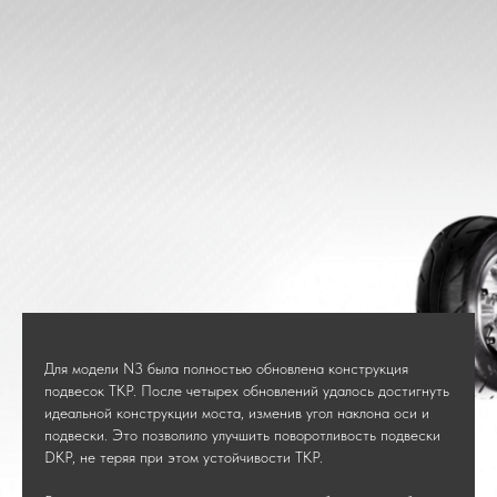
Для модели N3 была полностью обновлена конструкция
подвесок TKP. После четырех обновлений удалось достигнуть
идеальной конструкции моста, изменив угол наклона оси и
подвески. Это позволило улучшить поворотливость подвески
DKP, не теряя при этом устойчивости TKP.