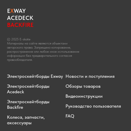
E
X
WAY
ACEDECK
BACKFIRE
© 2025 E-skate
Материалы на сайте являются объектами
авторского права. Запрещено копирование,
распространение или любое иное использование
информации без предварительного согласия
правообладателя.
Электроскейтборды Exway
Новости и поступления
Электроскейтборды
Обзоры товаров
Acedeck
Видеоинструкции
Электроскейтборды
Руководство пользователя
Backfire
FAQ
Колеса, запчасти,
аксессуары