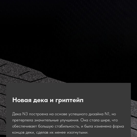
Новая дека и гриптейп
Дека N3 построена на основе успешного дизайна N1, но
претерпела значительные улучшения. Она стала шире, что
обеспечивает большую стабильность, и была изменена форма
концов деки, сделав их менее изогнутыми.