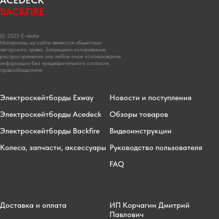
ACEDECK
BACKFIRE
© 2025 E-skate
Материалы на сайте являются объектами
авторского права. Запрещено копирование,
распространение или любое иное использование
информации без предварительного согласия
правообладателя.
Электроскейтборды Exway
Новости и поступления
Электроскейтборды Acedeck
Обзоры товаров
Электроскейтборды Backfire
Видеоинструкции
Колеса, запчасти, аксессуары
Руководство пользователя
FAQ
Доставка и оплата
ИП Корчагин Дмитрий
Павлович