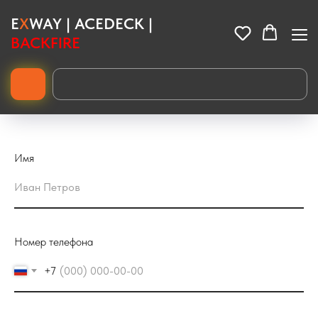
E
X
WAY | ACEDECK |
BACKFIRE
Купить моторы для электроскейтов: каталог, цены и гарантия
Хотите
купить мотор для электроскейта
? В наличии мощные
двигатели Vortex, бесколлекторные моторы 5330/6374 и мотор-
колеса для Exway, Acedeck, Backfire.
Имя
Номер телефона
+7