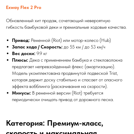
Exway Flex 2 Pro
Обновленный хит продаж, сочетающий невероятную
гибкость бамбуковой деки и премиальные ходовые качества.
Привод:
Ременной (Riot) или мотор-колесо (Hub)
Запас хода / Скорость:
до 55 км / до 53 км/ч
Вес доски:
9.9 кг
Плюсы:
Дека с применением бамбука и стекловолокна
предлагает непревзойденный флекс (амортизацию).
Модель укомплектована продвинутой подвеской Trist,
которая держит доску стабильно и спасает от опасного
эффекта вобблинга (раскачивания на скорости).
Минусы:
В ременной версии (Riot) требуется
периодически очищать привод от дорожного песка.
Категория: Премиум-класс,
скорость и максимальная