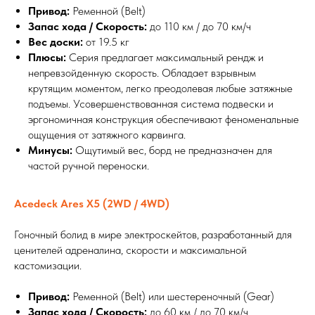
Привод:
Ременной (Belt)
Запас хода / Скорость:
до 110 км / до 70 км/ч
Вес доски:
от 19.5 кг
Плюсы:
Серия предлагает максимальный рендж и
непревзойденную скорость. Обладает взрывным
крутящим моментом, легко преодолевая любые затяжные
подъемы. Усовершенствованная система подвески и
эргономичная конструкция обеспечивают феноменальные
ощущения от затяжного карвинга.
Минусы:
Ощутимый вес, борд не предназначен для
частой ручной переноски.
Acedeck Ares X5 (2WD / 4WD)
Гоночный болид в мире электроскейтов, разработанный для
ценителей адреналина, скорости и максимальной
кастомизации.
Привод:
Ременной (Belt) или шестереночный (Gear)
Запас хода / Скорость:
до 60 км / до 70 км/ч