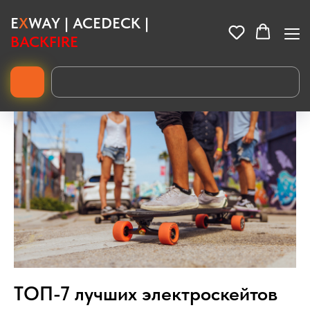
E
X
WAY | ACEDECK |
BACKFIRE
ТОП-7 лучших электроскейтов