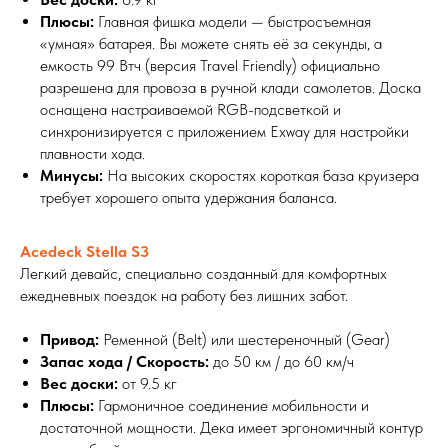
Плюсы:
Главная фишка модели — быстросъемная
«умная» батарея. Вы можете снять её за секунды, а
емкость 99 Втч (версия Travel Friendly) официально
разрешена для провоза в ручной клади самолетов. Доска
оснащена настраиваемой RGB-подсветкой и
синхронизируется с приложением Exway для настройки
плавности хода.
Минусы:
На высоких скоростях короткая база круизера
требует хорошего опыта удержания баланса.
Acedeck Stella S3
Легкий девайс, специально созданный для комфортных
ежедневных поездок на работу без лишних забот.
Привод:
Ременной (Belt) или шестереночный (Gear)
Запас хода / Скорость:
до 50 км / до 60 км/ч
Вес доски:
от 9.5 кг
Плюсы:
Гармоничное соединение мобильности и
достаточной мощности. Дека имеет эргономичный контур