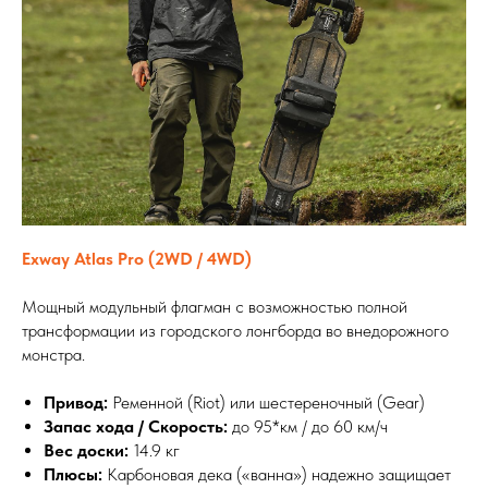
Exway Atlas Pro (2WD / 4WD)
Мощный модульный флагман с возможностью полной
трансформации из городского лонгборда во внедорожного
монстра.
Привод:
Ременной (Riot) или шестереночный (Gear)
Запас хода / Скорость:
до 95*км / до 60 км/ч
Вес доски:
14.9 кг
Плюсы:
Карбоновая дека («ванна») надежно защищает