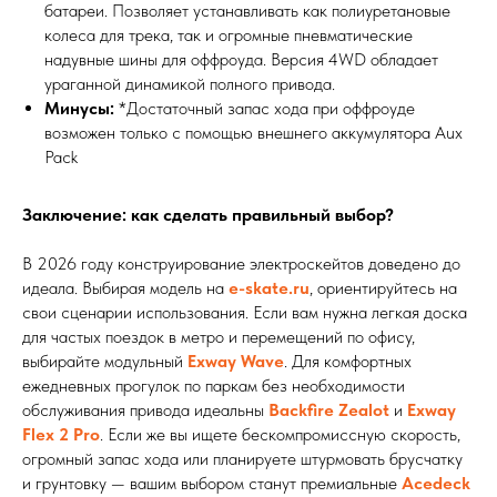
батареи. Позволяет устанавливать как полиуретановые
колеса для трека, так и огромные пневматические
надувные шины для оффроуда. Версия 4WD обладает
ураганной динамикой полного привода.
Минусы:
*Достаточный запас хода при оффроуде
возможен только с помощью внешнего аккумулятора Aux
Pack
Заключение: как сделать правильный выбор?
В 2026 году конструирование электроскейтов доведено до
идеала. Выбирая модель на
e-skate.ru
, ориентируйтесь на
свои сценарии использования. Если вам нужна легкая доска
для частых поездок в метро и перемещений по офису,
выбирайте модульный
Exway Wave
. Для комфортных
ежедневных прогулок по паркам без необходимости
обслуживания привода идеальны
Backfire Zealot
и
Exway
Flex 2 Pro
. Если же вы ищете бескомпромиссную скорость,
огромный запас хода или планируете штурмовать брусчатку
и грунтовку — вашим выбором станут премиальные
Acedeck