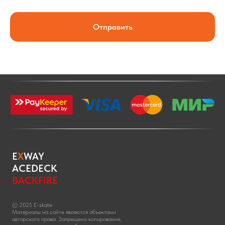
Отправить
E
X
WAY
ACEDECK
BACKFIRE
© 2025 E-skate
Материалы на сайте являются объектами
авторского права. Запрещено копирование,