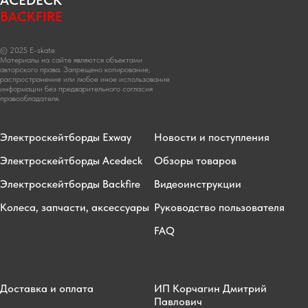
ACEDECK
BACKFIRE
© 2025 E-skate
Материалы на сайте являются объектами
авторского права. Запрещено копирование,
распространение или любое иное использование
информации без предварительного согласия
правообладателя.
Электроскейтборды Exway
Новости и поступления
Электроскейтборды Acedeck
Обзоры товаров
Электроскейтборды Backfire
Видеоинструкции
Колеса, запчасти, аксессуары
Руководство пользователя
FAQ
Доставка и оплата
ИП Корчагин Дмитрий
Павлович