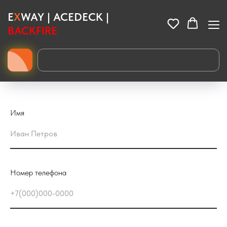
E
X
WAY | ACEDECK |
BACKFIRE
Купить ремни и шкивы для электроскейтов: каталог и цены
Хотите
купить ремни и шкивы для электроскейта
? В наличии
прочные приводные ремни Gates, шкивы Kegel и Abec для
Exway, Acedeck, Backfire. Закажите на сайте!
Имя
Номер телефона