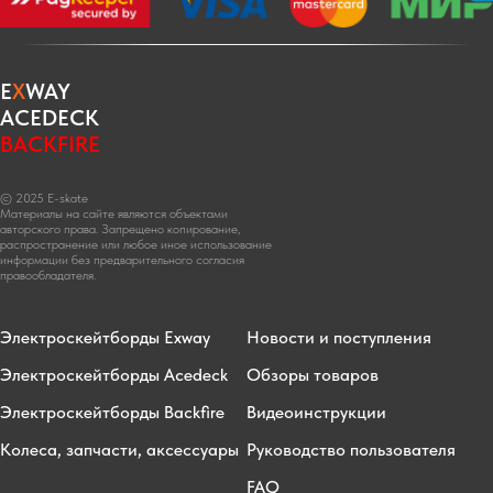
E
X
WAY
ACEDECK
BACKFIRE
© 2025 E-skate
Материалы на сайте являются объектами
авторского права. Запрещено копирование,
распространение или любое иное использование
информации без предварительного согласия
правообладателя.
Электроскейтборды Exway
Новости и поступления
Электроскейтборды Acedeck
Обзоры товаров
Электроскейтборды Backfire
Видеоинструкции
Колеса, запчасти, аксессуары
Руководство пользователя
FAQ