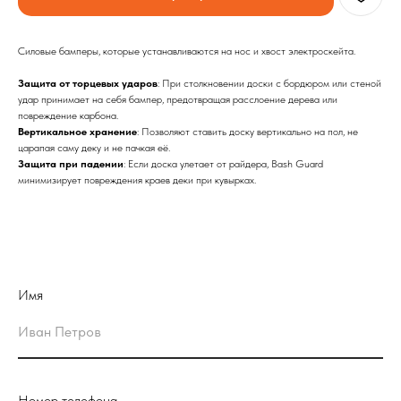
Силовые бамперы, которые устанавливаются на нос и хвост электроскейта.
Защита от торцевых ударов
: При столкновении доски с бордюром или стеной
удар принимает на себя бампер, предотвращая расслоение дерева или
повреждение карбона.
Вертикальное хранение
: Позволяют ставить доску вертикально на пол, не
царапая саму деку и не пачкая её.
Защита при падении
: Если доска улетает от райдера, Bash Guard
минимизирует повреждения краев деки при кувырках.
Имя
Номер телефона