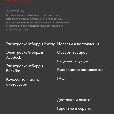
© 2025 E-skate
Материалы на сайте являются объектами
авторского права. Запрещено копирование,
распространение или любое иное использование
информации без предварительного согласия
правообладателя.
Электроскейтборды Exway
Новости и поступления
Электроскейтборды
Обзоры товаров
Acedeck
Видеоинструкции
Электроскейтборды
Руководство пользователя
Backfire
FAQ
Колеса, запчасти,
аксессуары
Доставка и оплата
Гарантия и сервис